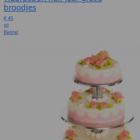
broodjes
€
45
00
Bestel