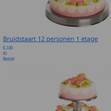
Bruidstaart 12 personen 1 etage
€
106
85
Bestel