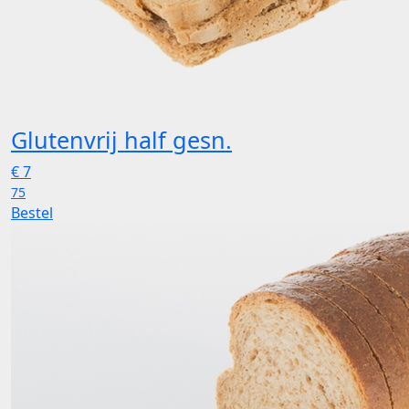
Glutenvrij half gesn.
€
7
75
Bestel