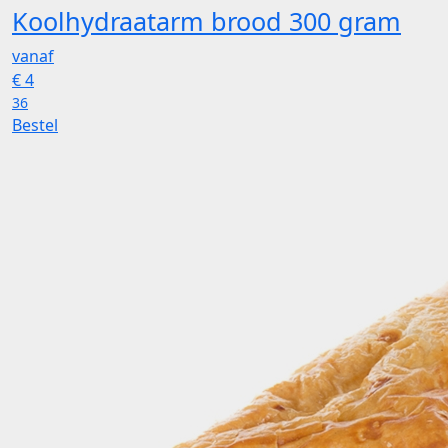
Koolhydraatarm brood 300 gram
vanaf
€
4
36
Bestel