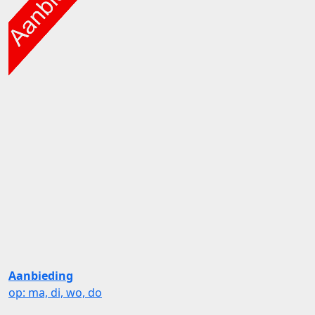
Aanbieding
op: ma, di, wo, do