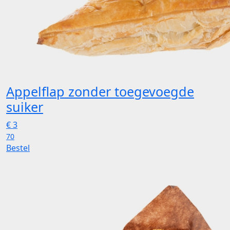
Appelflap zonder toegevoegde
suiker
€
3
70
Bestel