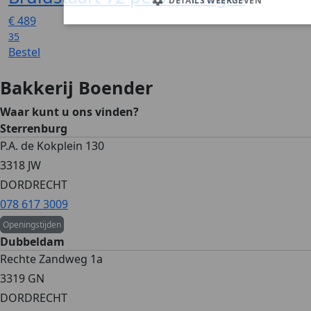
€
489
35
Bestel
Bakkerij Boender
Waar kunt u ons vinden?
Sterrenburg
P.A. de Kokplein 130
3318 JW
DORDRECHT
078 617 3009
Openingstijden
Dubbeldam
Rechte Zandweg 1a
3319 GN
DORDRECHT