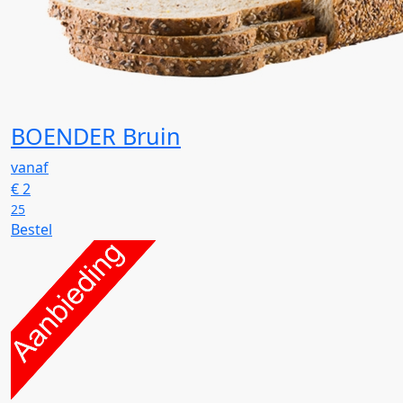
BOENDER Bruin
vanaf
€
2
25
Bestel