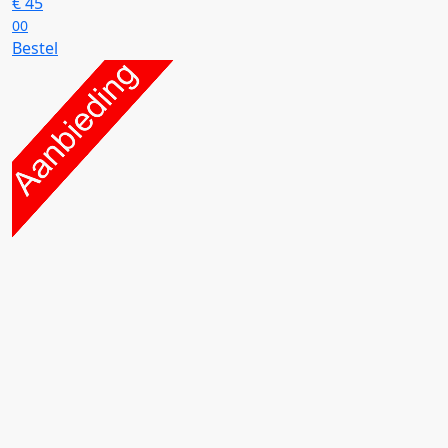
€
45
00
Bestel