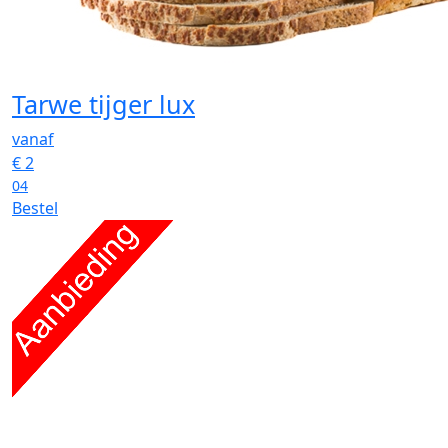
Tarwe tijger lux
vanaf
€
2
04
Bestel