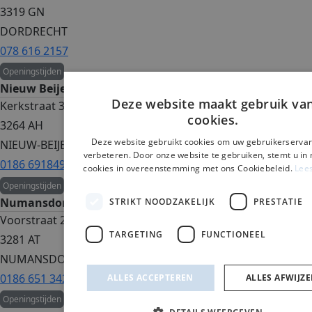
3319 GN
DORDRECHT
078 616 2157
Openingstijden
Nieuw Beijerland
Deze website maakt gebruik va
Kerkstraat 31b
cookies.
3264 AH
Deze website gebruikt cookies om uw gebruikerservar
NIEUW-BEIJERLAND
verbeteren. Door onze website te gebruiken, stemt u in 
0186 691849
cookies in overeenstemming met ons Cookiebeleid.
Lee
Openingstijden
Numansdorp
STRIKT NOODZAKELIJK
PRESTATIE
Voorstraat 29
TARGETING
FUNCTIONEEL
3281 AT
NUMANSDORP
0186 651 342
ALLES ACCEPTEREN
ALLES AFWIJZ
Openingstijden