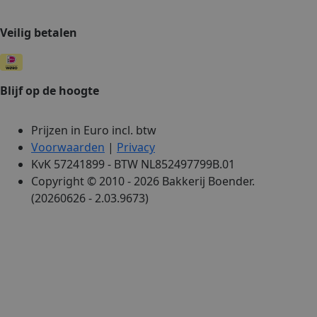
c
t
d
Veilig betalen
a
v
_ga_TRFLPWTW5X
.bakkerijboender.nl
1 jaar 1
D
maand
g
G
Blijf op de hoogte
o
t
_ga_C24FTJ9ZVX
.bakkerijboender.nl
1 jaar 1
D
Prijzen in Euro incl. btw
maand
g
Voorwaarden
|
Privacy
G
o
KvK 57241899 - BTW NL852497799B.01
t
Copyright © 2010 - 2026 Bakkerij Boender.
(20260626 - 2.03.9673)