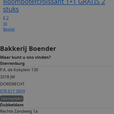
Roombotercroissant 1+1 GRATIS
2
stuks
€
2
50
Bestel
Bakkerij Boender
Waar kunt u ons vinden?
Sterrenburg
P.A. de Kokplein 130
3318 JW
DORDRECHT
078 617 3009
Openingstijden
Dubbeldam
Rechte Zandweg 1a