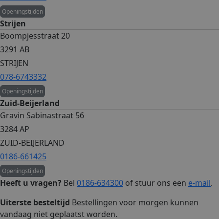
Google Privacy Policy
Openingstijden
Strijen
Aanbieder
/
Naam
Vervaldatum
O
Domein
Boompjesstraat 20
_ga
1 jaar 1
D
Google LLC
3291 AB
maand
i
.bakkerijboender.nl
G
STRIJEN
A
b
078-6743332
i
a
Openingstijden
g
a
Zuid-Beijerland
G
c
Gravin Sabinastraat 56
g
g
3284 AP
o
d
ZUID-BEIJERLAND
w
g
0186-661425
n
w
Openingstijden
H
Heeft u vragen?
Bel
0186-634300
of stuur ons een
e-mail
.
i
p
e
Uiterste besteltijd
Bestellingen voor morgen kunnen
g
b
vandaag niet geplaatst worden.
e