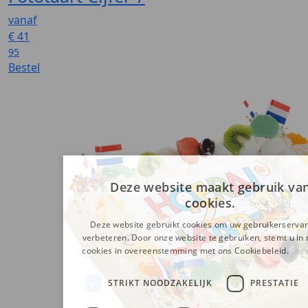
vanaf
€
41
95
Bestel