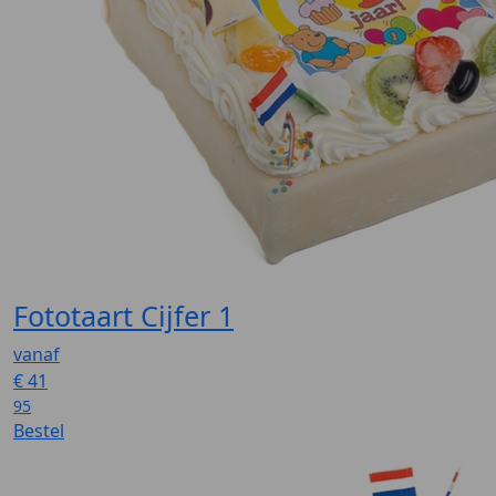
Fototaart Cijfer 1
vanaf
€
41
95
Bestel