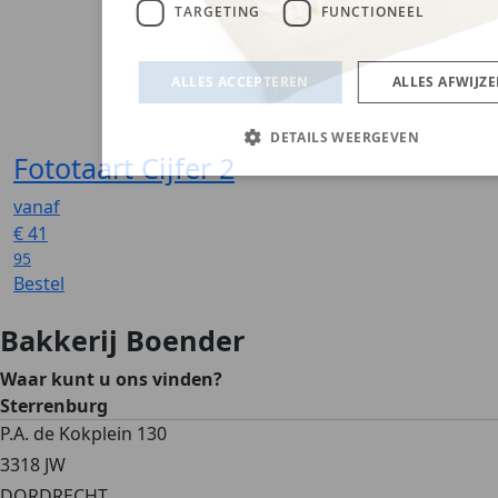
Fototaart Cijfer 2
vanaf
€
41
95
Bestel
Bakkerij Boender
Waar kunt u ons vinden?
Sterrenburg
P.A. de Kokplein 130
3318 JW
DORDRECHT