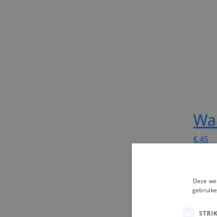
Waa
€
45
00
Bestel