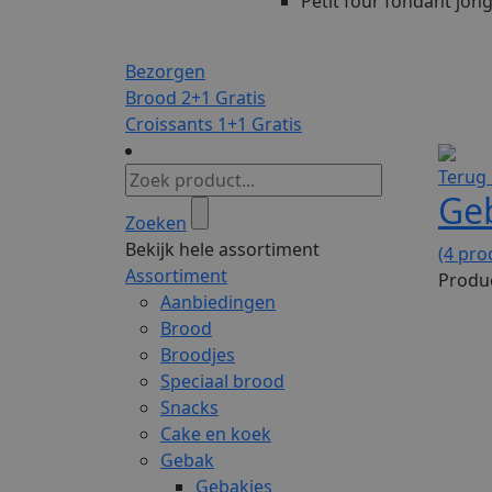
Petit four fondant jong
Bezorgen
Brood 2+1 Gratis
Croissants 1+1 Gratis
Terug 
Ge
Zoeken
Bekijk hele assortiment
(4 pro
Assortiment
Produc
Aanbiedingen
Brood
Broodjes
Speciaal brood
Snacks
Cake en koek
Gebak
Gebakjes