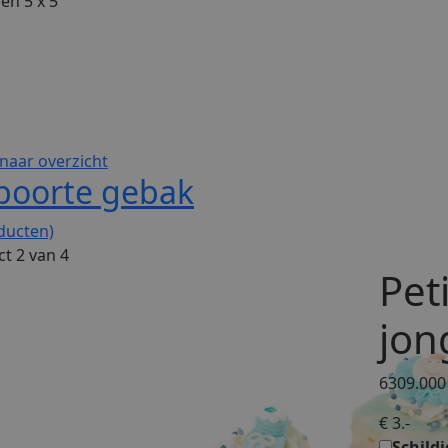
en 5 x 5
naar overzicht
boorte gebak
ducten)
t 2 van 4
Pet
jon
6309.000
€ 3.-
Schildj