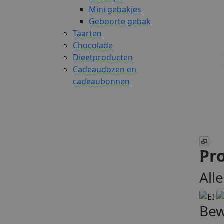
Mini gebakjes
Geboorte gebak
Taarten
Chocolade
Dieetproducten
Cadeaudozen en
cadeaubonnen
Pro
All
Bew