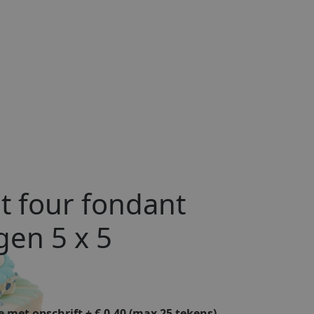
it four fondant
gen 5 x 5
e met opschrift + € 0,40 (max 25 tekens)