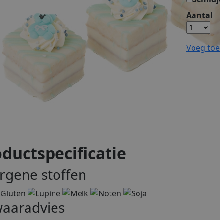
Aantal
Voeg toe
ductspecificatie
ergene stoffen
aaradvies