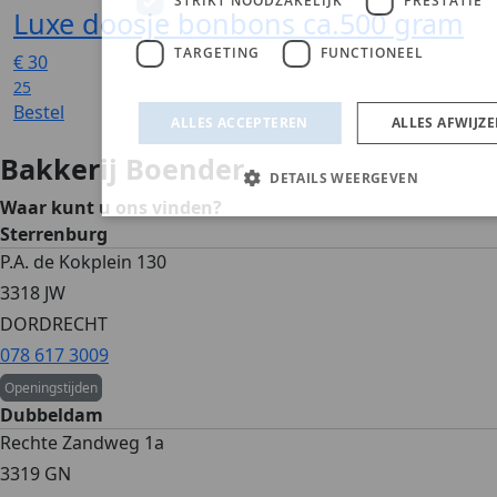
Luxe doosje bonbons ca.500 gram
€
30
25
Bestel
Bakkerij Boender
Waar kunt u ons vinden?
Sterrenburg
P.A. de Kokplein 130
3318 JW
DORDRECHT
078 617 3009
Openingstijden
Dubbeldam
Rechte Zandweg 1a
3319 GN