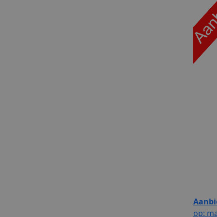
Aanbi
op: ma