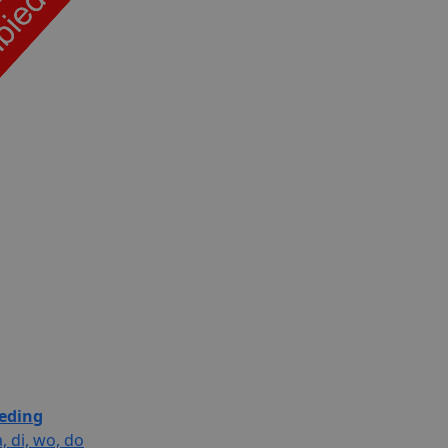
eding
, di, wo, do