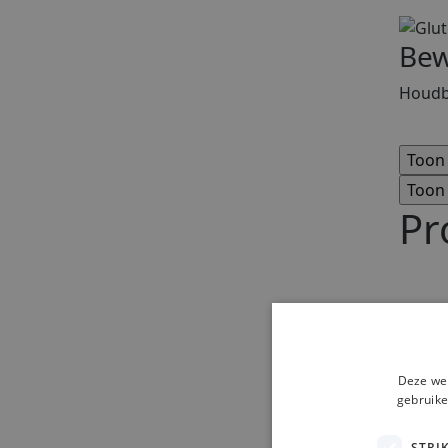
Bew
Houdba
Pr