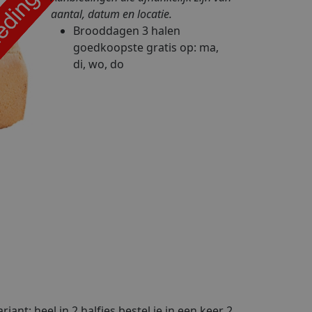
aantal, datum en locatie.
Brooddagen
3 halen
goedkoopste gratis
op: ma,
di, wo, do
riant; heel in 2 halfjes bestel je in een keer 2