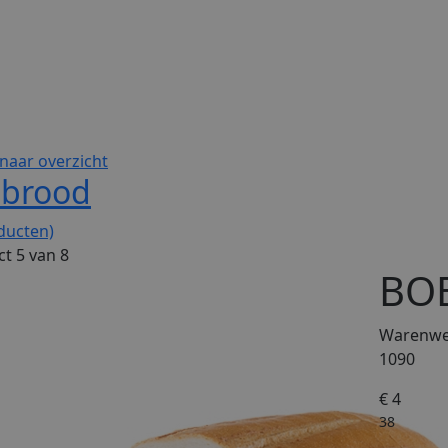
naar overzicht
tbrood
ducten)
t 5 van 8
BO
Warenwet
1090
€ 4
38