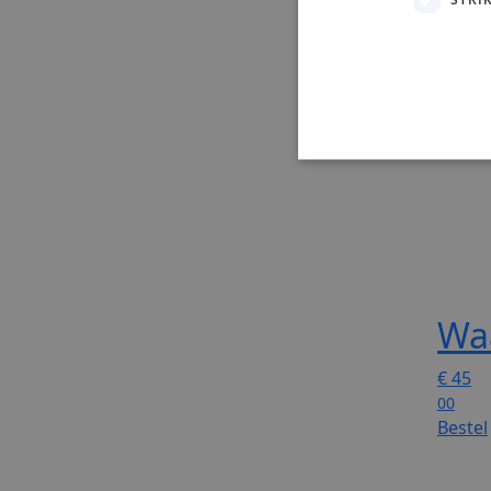
Waa
€
45
00
Bestel