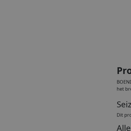
Pro
BOENDE
het br
Sei
Dit pr
All