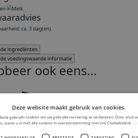
aaradvies
arheid: ca. 3 dag(en).
obeer ook eens...